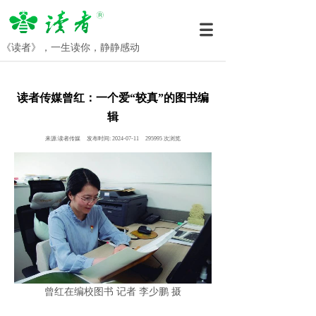
《读者》，一生读你，静静感动
读者传媒曾红：一个爱“较真”的图书编
辑
来源:
读者传媒
发布时间:
2024-07-11
295995
次浏览
曾红在编校图书 记者 李少鹏 摄