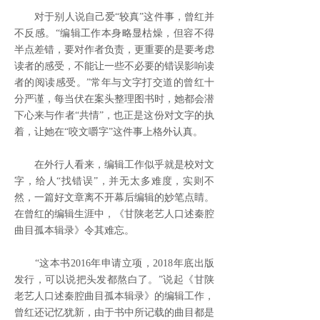
对于别人说自己爱“较真”这件事，曾红并
不反感。“编辑工作本身略显枯燥，但容不得
半点差错，要对作者负责，更重要的是要考虑
读者的感受，不能让一些不必要的错误影响读
者的阅读感受。”常年与文字打交道的曾红十
分严谨，每当伏在案头整理图书时，她都会潜
下心来与作者“共情”，也正是这份对文字的执
着，让她在“咬文嚼字”这件事上格外认真。
在外行人看来，编辑工作似乎就是校对文
字，给人“找错误”，并无太多难度，实则不
然，一篇好文章离不开幕后编辑的妙笔点睛。
在曾红的编辑生涯中，《甘陕老艺人口述秦腔
曲目孤本辑录》令其难忘。
“这本书2016年申请立项，2018年底出版
发行，可以说把头发都熬白了。”说起《甘陕
老艺人口述秦腔曲目孤本辑录》的编辑工作，
曾红还记忆犹新，由于书中所记载的曲目都是