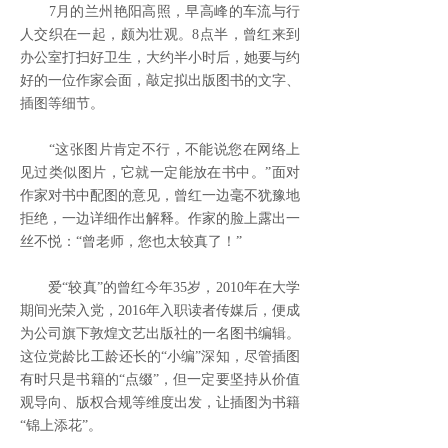
7月的兰州艳阳高照，早高峰的车流与行
人交织在一起，颇为壮观。8点半，曾红来到
办公室打扫好卫生，大约半小时后，她要与约
好的一位作家会面，敲定拟出版图书的文字、
插图等细节。
“这张图片肯定不行，不能说您在网络上
见过类似图片，它就一定能放在书中。”面对
作家对书中配图的意见，曾红一边毫不犹豫地
拒绝，一边详细作出解释。作家的脸上露出一
丝不悦：“曾老师，您也太较真了！”
爱“较真”的曾红今年35岁，2010年在大学
期间光荣入党，2016年入职读者传媒后，便成
为公司旗下敦煌文艺出版社的一名图书编辑。
这位党龄比工龄还长的“小编”深知，尽管插图
有时只是书籍的“点缀”，但一定要坚持从价值
观导向、版权合规等维度出发，让插图为书籍
“锦上添花”。