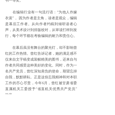
书一等奖。
在编辑行业有一句流行语：“为他人作嫁
衣裳”， 因为作者是主角，读者是观众，编辑
是幕后工作者。从向作者约稿到倾听读者心
声，从美术设计到排版校对，从审读打样到发
行，每个环节都在考验编辑的耐力和责任心。
在幕后虽没有舞台的聚光灯，却不影响曾
红的工作热情。曾红告诉记者，她的满足感不
仅来自文字稿变成装帧精美的图书，还来自与
作者共同感受这种美好的变化。同时，作为一
名共产党员，曾红深知肩负的使命，期望忘掉
自我，默默耕耘。正是这份忘我精神和对本职
工作的尽心尽责，今年6月，曾红被甘肃省委
直属机关工委授予“省直机关优秀共产党员”
称号。
近年来，读者传媒充分发挥“读者”品牌优
势，创新方式营造阅读氛围，培养阅读习惯，